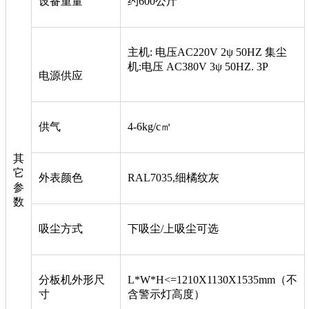
设备重量
约600公斤
主机: 电压AC220V 2ψ 50HZ 集尘
机:电压 AC380V 3ψ 50HZ. 3P
电源供应
供气
4-6kg/c㎡
其
它
外表颜色
RAL7035,细橘纹灰
参
数
吸尘方式
下吸尘/上吸尘可选
分板机外形尺
L*W*H<=1210X1130X1535mm（不
寸
含警示灯高度）