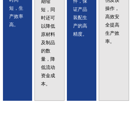
伤及误
件，保
期缩
短，生
操作，
证产品
短，同
产效率
高效安
装配生
时还可
高。
全提高
产的高
以降低
生产效
精度。
原材料
率。
及制品
的数
量，降
低流动
资金成
本。