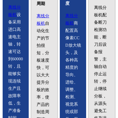
度
周期
离线分
离线分
板机
设
板机配
离线分
离线分
备采用
备断刀
板机
商
板机
自
进口高
检测功
配置高
动化生
速电主
能，断
像素CC
产的节
轴，转
刀后设
D放大镜
拍很
速可达
备报
头，及
短，分
到60000
警，主
各种高
板速度
转，且
轴自动
精度的
快，可
能够实
停止运
导向、
以大大
现连续
转，停
进给、
提升分
生产且
止继续
调整、
板的效
故障率
分板，
检测、
率，使
低，生
从源头
视觉系
产品的
产准备
避免工
统或部
制造周
时间