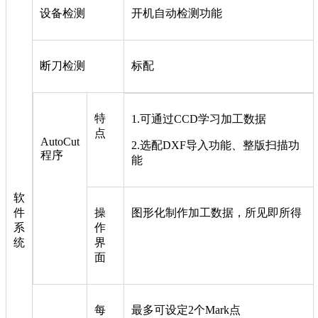
设备检测
开机自动检测功能
断刀检测
标配
特
1.可通过CCD学习加工数据
点
AutoCut
2.选配DXF导入功能、整版扫描功
程序
能
软
件
操
图形化制作加工数据，所见即所得
系
作
统
界
面
每
最多可设定2个Mark点