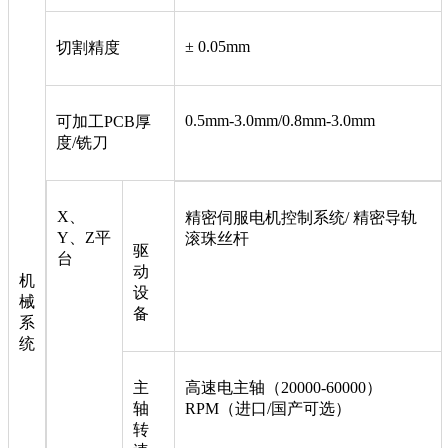
± 0.05mm
切割精度
0.5mm-3.0mm/0.8mm-3.0mm
可加工PCB厚
度/铣刀
X、
精密伺服电机控制系统/ 精密导轨
Y、Z平
滚珠丝杆
驱
台
动
机
设
械
备
系
统
主
高速电主轴（20000-60000）
轴
RPM（进口/国产可选）
转