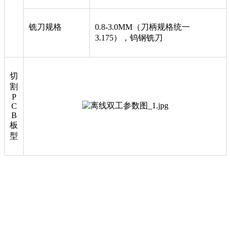
铣刀规格
0.8-3.0MM（刀柄规格统一
3.175），钨钢铣刀
切
割
P
C
B
板
型