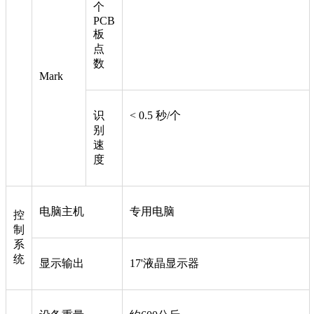
个
PCB
板
点
数
Mark
识
< 0.5 秒/个
别
速
度
电脑主机
专用电脑
控
制
系
统
显示输出
17'液晶显示器