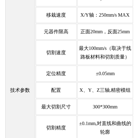
移栽速度
X/Y轴：250mm/s MAX
元器件限高
正面20mm，反面25mm
最大100mm/s（取决于线
切割速度
路板材料和切割质量）
定位精度
±0.05mm
技术参数
配置
X、Y、Z三轴,精密模组
最大切割尺寸
300*300mm
±0.1mm,对直线和曲线的
切割精度
轮廓