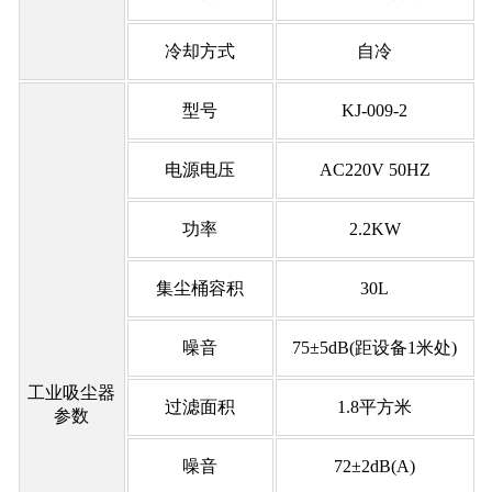
冷却方式
自冷
型号
KJ-009-2
电源电压
AC220V 50HZ
功率
2.2KW
集尘桶容积
30L
噪音
75±5dB(距设备1米处)
工业吸尘器
过滤面积
1.8平方米
参数
噪音
72±2dB(A)