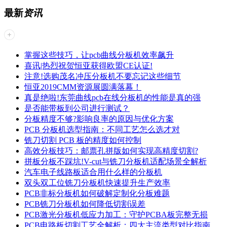
最新
资讯
掌握这些技巧，让pcb曲线分板机效率飙升
喜讯|热烈祝贺恒亚获得欧盟CE认证!
注意!选购茂名冲压分板机不要忘记这些细节
恒亚2019CMM资源展圆满落幕！
真是绝啦!东莞曲线pcb在线分板机的性能是真的强
是否能带板到公司进行测试？
分板精度不够?影响良率的原因与优化方案
PCB 分板机选型指南：不同工艺怎么选才对
铣刀切割 PCB 板的精度如何控制
高效分板技巧：邮票孔拼版如何实现高精度切割?
拼板分板不踩坑!V-cut与铣刀分板机适配场景全解析
汽车电子线路板适合用什么样的分板机
双头双工位铣刀分板机快速提升生产效率
PCB非标分板机如何破解定制化分板难题
PCB铣刀分板机如何降低切割误差
PCB激光分板机低应力加工：守护PCBA板完整无损
PCB电路板切割工艺全解析：四大主流类型对比指南